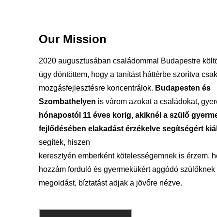
Our Mission
2020 augusztusában családommal Budapestre költ
úgy döntöttem, hogy a tanítást háttérbe szorítva csa
mozgásfejlesztésre koncentrálok.
Budapesten és
Szombathelyen
is várom azokat a családokat, gye
hónapostól 11 éves korig, akiknél a szülő gyerm
fejlődésében elakadást érzékelve segítségért kiál
segítek, hiszen
keresztyén emberként kötelességemnek is érzem, h
hozzám forduló és gyermekükért aggódó szülőknek k
megoldást, bíztatást adjak a jövőre nézve.