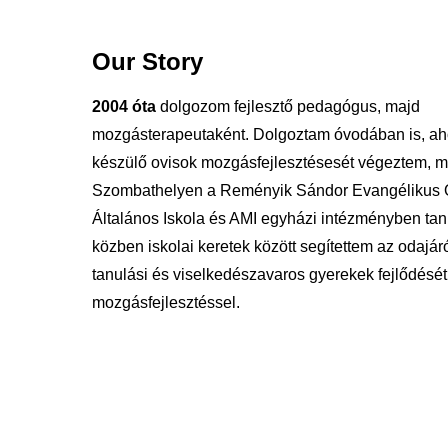
Our Story
2004 óta
dolgozom fejlesztő pedagógus, majd
mozgásterapeutaként. Dolgoztam óvodában is, aho
készülő ovisok mozgásfejlesztésesét végeztem, m
Szombathelyen a Reményik Sándor Evangélikus 
Általános Iskola és AMI egyházi intézményben tan
közben iskolai keretek között segítettem az odajáró
tanulási és viselkedészavaros gyerekek fejlődését
mozgásfejlesztéssel.