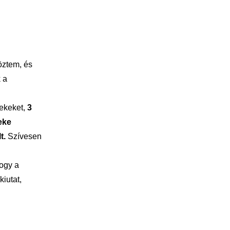
öztem, és
k a
rekeket,
3
eke
t.
Szívesen
ogy a
iutat,