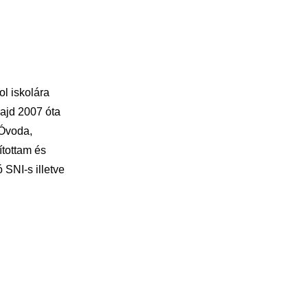
l iskolára
ajd 2007 óta
Óvoda,
ítottam és
 SNI-s illetve