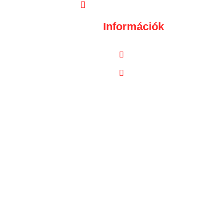
labossa71@gmail.com
Információk
Adatvédelmi
Nyilatkozat
Kapcsolat