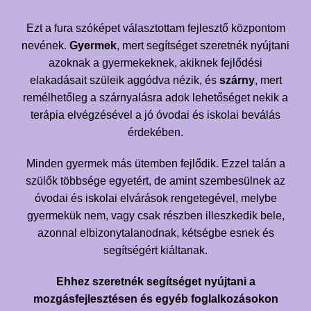
Ezt a fura szóképet választottam fejlesztő központom
nevének.
Gyermek
, mert segítséget szeretnék nyújtani
azoknak a gyermekeknek, akiknek fejlődési
elakadásait szüleik aggódva nézik, és
szárny
, mert
remélhetőleg a szárnyalásra adok lehetőséget nekik a
terápia elvégzésével a jó óvodai és iskolai beválás
érdekében.
Minden gyermek más ütemben fejlődik. Ezzel talán a
szülők többsége egyetért, de amint szembesülnek az
óvodai és iskolai elvárások rengetegével, melybe
gyermekük nem, vagy csak részben illeszkedik bele,
azonnal elbizonytalanodnak, kétségbe esnek és
segítségért kiáltanak.
Ehhez szeretnék segítséget nyújtani a
mozgásfejlesztésen és egyéb foglalkozásokon