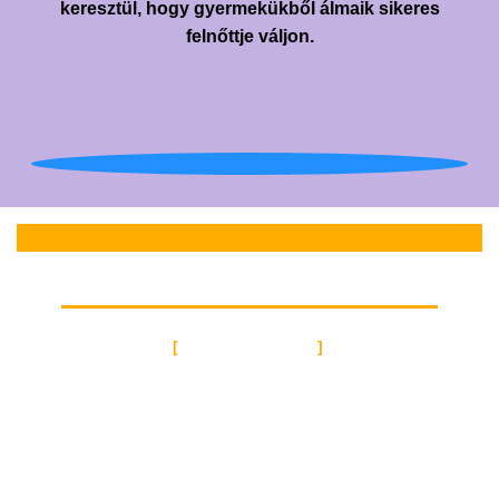
keresztül, hogy gyermekükből álmaik sikeres
felnőttje váljon.
ÜDVÖZLÖM
Gregersen-Labossa
Ágnes vagyok