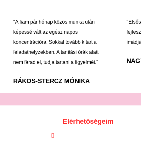
"A fiam pár hónap közös munka után
"Elsős
képessé vált az egész napos
fejles
koncentrációra. Sokkal tovább kitart a
imádjá
feladathelyzekben. A tanítási órák alatt
NAG
nem fárad el, tudja tartani a figyelmét."
RÁKOS-STERCZ MÓNIKA
Elérhetőségeim
06 20 824 7976