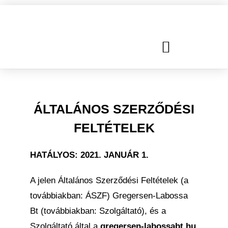
FEJLESZTŐ FOGLALKOZÁSOK
EGYÉB FOGLALKOZÁSOK
ÁLTALÁNOS SZERZŐDÉSI
FELTÉTELEK
HATÁLYOS: 2021. JANUÁR 1.
A jelen Általános Szerződési Feltételek (a
továbbiakban: ÁSZF) Gregersen-Labossa
Bt (továbbiakban: Szolgáltató), és a
Szolgáltató által a
gregersen-labossabt.hu