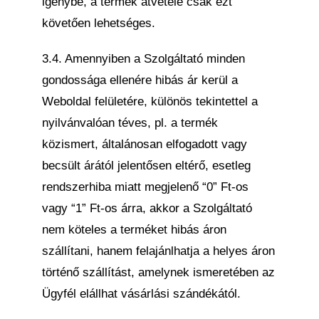
igénybe, a termék átvétele csak ezt
követően lehetséges.
3.4. Amennyiben a Szolgáltató minden
gondossága ellenére hibás ár kerül a
Weboldal felületére, különös tekintettel a
nyilvánvalóan téves, pl. a termék
közismert, általánosan elfogadott vagy
becsült árától jelentősen eltérő, esetleg
rendszerhiba miatt megjelenő “0” Ft-os
vagy “1” Ft-os árra, akkor a Szolgáltató
nem köteles a terméket hibás áron
szállítani, hanem felajánlhatja a helyes áron
történő szállítást, amelynek ismeretében az
Ügyfél elállhat vásárlási szándékától.