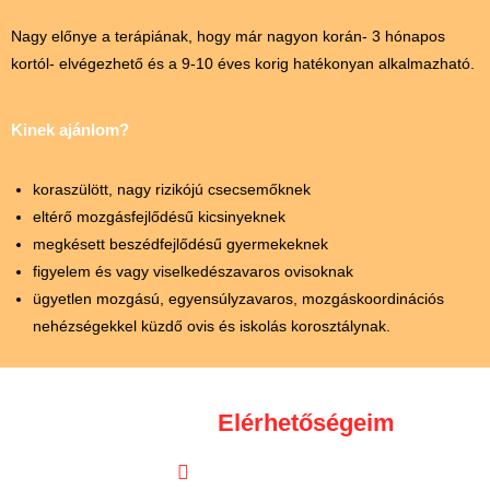
Nagy előnye a terápiának, hogy már nagyon korán- 3 hónapos
kortól- elvégezhető és a 9-10 éves korig hatékonyan alkalmazható.
Kinek ajánlom?
koraszülött, nagy rizikójú csecsemőknek
eltérő mozgásfejlődésű kicsinyeknek
megkésett beszédfejlődésű gyermekeknek
figyelem és vagy viselkedészavaros ovisoknak
ügyetlen mozgású, egyensúlyzavaros, mozgáskoordinációs
nehézségekkel küzdő ovis és iskolás korosztálynak.
Elérhetőségeim
06 20 824 7976