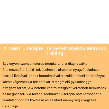
A TSMT I. terápia- Tervezett Szenzo-Motoros
Tréning
Egy egyéni szenzomotoros terápia, ahol a diagnosztika
értelmezésére épülő, edzéselméleti alapokon nyugvó feladatsor
összeállításával, annak betanításával a szülők otthoni körülmények
között végezhetik a feladatokat. A megfelelő gyakorisággal
elvégzett tornát, 3-4 hetente kontrollvizsgálat keretében bemutatják
és megbeszéljük a további teendőket. A terápia hatékonyságát a
feladatsor pontos követése és az előírt mennyiség elvégzése
garantálja.